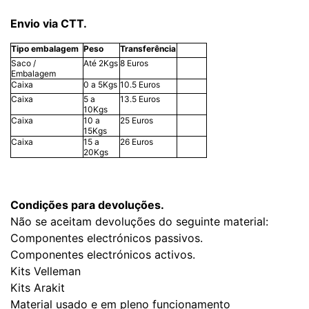
Envio via CTT.
Tipo embalagem
Peso
Transferência
Saco /
Até 2Kgs
8 Euros
Embalagem
Caixa
0 a 5Kgs
10.5 Euros
Caixa
5 a
13.5 Euros
10Kgs
Caixa
10 a
25 Euros
15Kgs
Caixa
15 a
26 Euros
20Kgs
Condições para devoluções.
Não se aceitam devoluções do seguinte material:
Componentes electrónicos passivos.
Componentes electrónicos activos.
Kits Velleman
Kits Arakit
Material usado e em pleno funcionamento