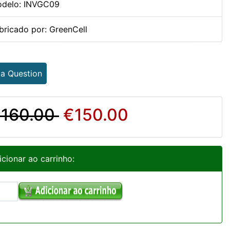
delo: INVGC09
bricado por: GreenCell
 a Question
160.00
€150.00
icionar ao carrinho: