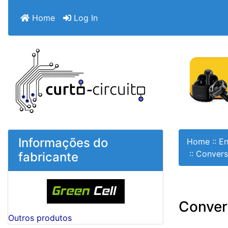
Home
Log In
Informações do
Home
::
En
::
Convers
fabricante
Conver
Outros produtos