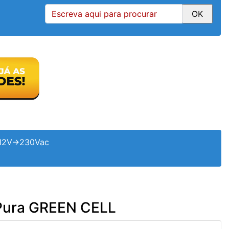
12V->230Vac
Pura GREEN CELL