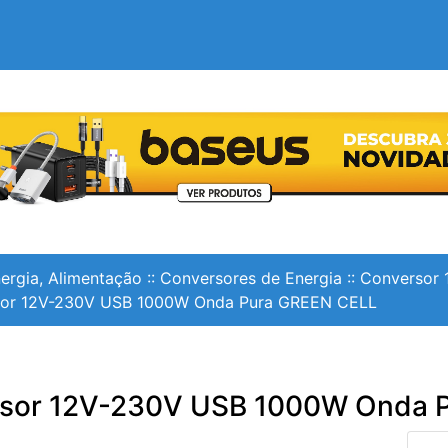
ergia, Alimentação
::
Conversores de Energia
::
Conversor 
or 12V-230V USB 1000W Onda Pura GREEN CELL
sor 12V-230V USB 1000W Onda 