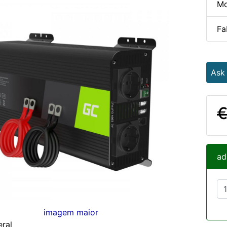
Mo
Fa
Ask
€
ad
imagem maior
ral