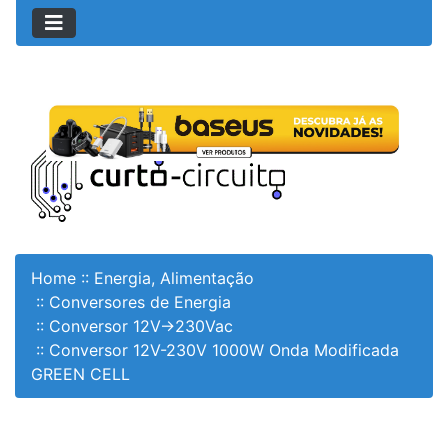
Home
::
Energia, Alimentação
::
Conversores de Energia
::
Conversor 12V->230Vac
::
Conversor 12V-230V 1000W Onda Modificada
GREEN CELL