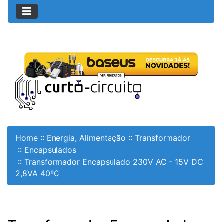
Home
::
Energia, Alimentação
::
Transformador
::
Encapsulados
::
Transformador Encapsulado 230V AC - 15V DC
2,8VA 40ºC