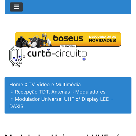
Home
::
TV Vídeo e Multimédia
::
Recepção TDT, Antenas
::
Moduladores
::
Modulador Universal UHF c/ Display LED -
DAXIS