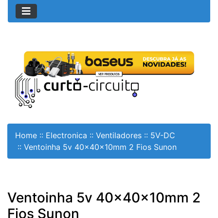
Home
::
Electronica
::
Ventiladores
::
5V-DC
::
Ventoinha 5v 40x40x10mm 2 Fios Sunon
Ventoinha 5v 40x40x10mm 2
Fios Sunon