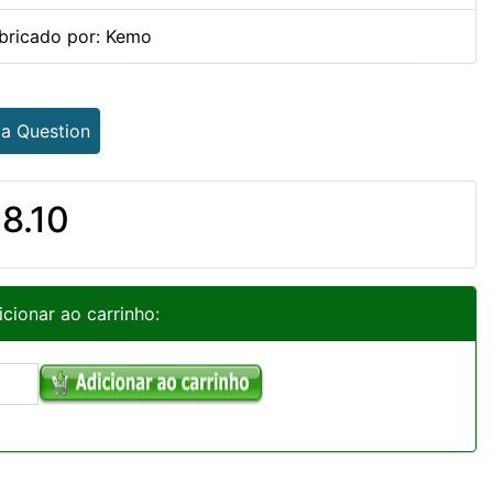
bricado por: Kemo
 a Question
8.10
icionar ao carrinho: