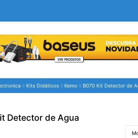
ectronica
::
Kits Didáticos
::
Kemo
::
B070 Kit Detector de 
it Detector de Agua
Mo