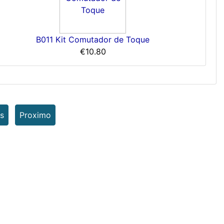
B011 Kit Comutador de Toque
€10.80
3
s
Proximo