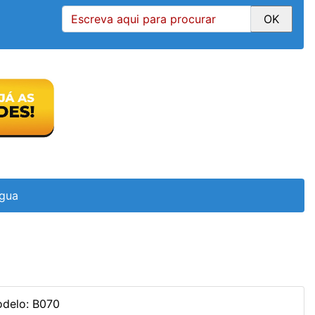
Agua
delo: B070