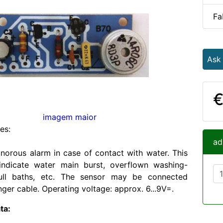
Fa
Ask
€
imagem maior
es:
ad
sonorous alarm in case of contact with water. This
 indicate water main burst, overflown washing-
ull baths, etc. The sensor may be connected
nger cable. Operating voltage: approx. 6...9V=.
ta: