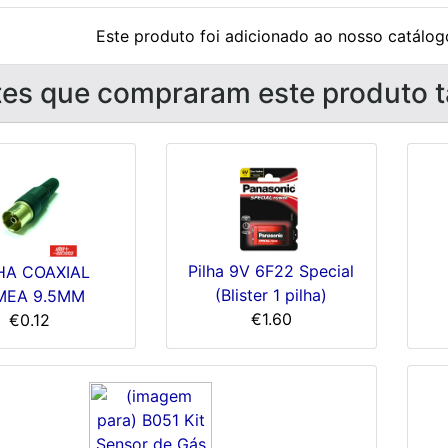
Este produto foi adicionado ao nosso catálogo
tes que compraram este produto
Pilha 9V 6F22 Special
HA COAXIAL
(Blister 1 pilha)
MEA 9.5MM
€1.60
€0.12