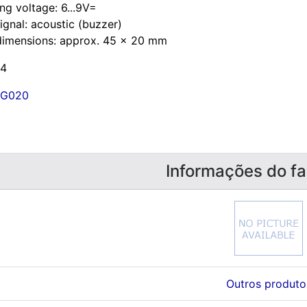
ng voltage: 6...9V=
ignal: acoustic (buzzer)
dimensions: approx. 45 x 20 mm
 4
G020
Informações do fa
Outros produto