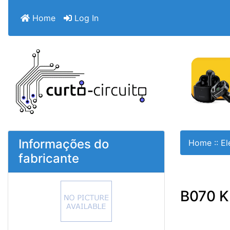
Home
Log In
Informações do
Home
::
El
fabricante
B070 K