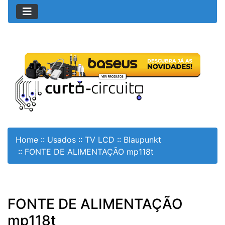
Home
::
Usados
::
TV LCD
::
Blaupunkt
::
FONTE DE ALIMENTAÇÃO mp118t
FONTE DE ALIMENTAÇÃO
mp118t