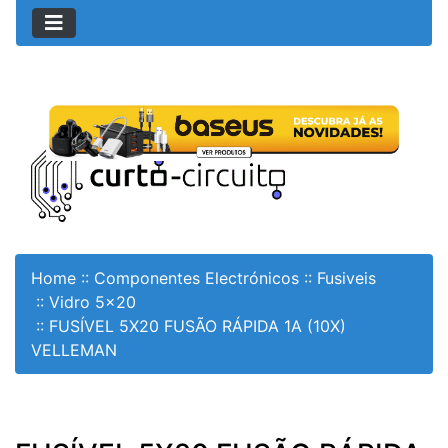
Home
::
Componentes Electrónicos
::
Fusiveis
::
Vidro 5x20
::
FUSÍVEL 5X20 FUSÃO RÁPIDA 1A (10X)
VELLEMAN