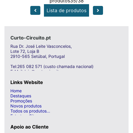
produtos35/38
Lista de produtos
Curto-Circuito.pt
Rua Dr. José Leite Vasconcelos,
Lote 72, Loja B
2910-565 Setúbal, Portugal
Tel:265 082 571 (custo chamada nacional)
E-Mail: loja@curto-circuito.com
Links Website
Home
Destaques
Promoções
Novos produtos
Todos os produtos...
Estrutura Site
Apoio ao Cliente