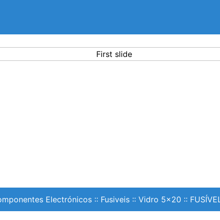
mponentes Electrónicos
::
Fusiveis
::
Vidro 5x20
::
FUSÍVE