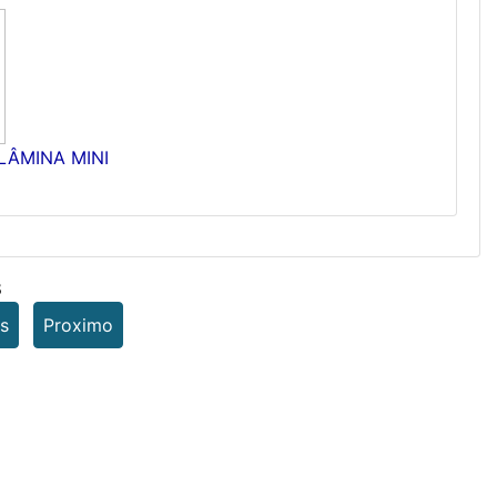
LÂMINA MINI
8
s
Proximo