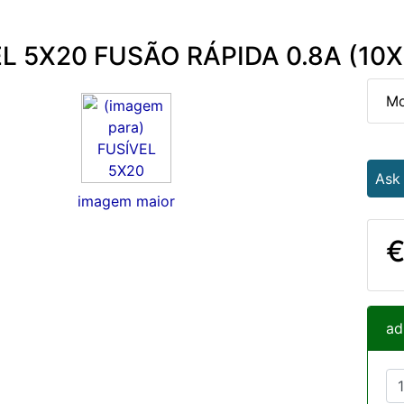
L 5X20 FUSÃO RÁPIDA 0.8A (10
Mo
Ask
imagem maior
€
ad