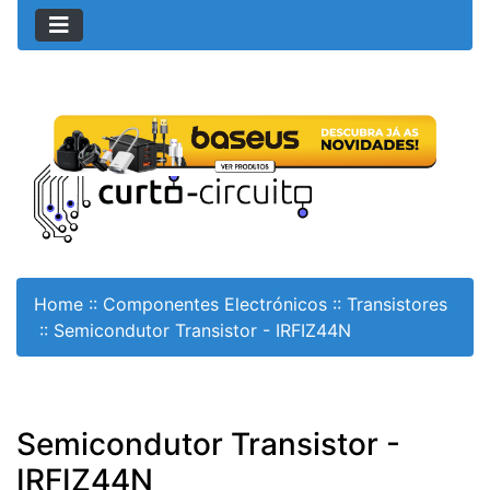
Home
::
Componentes Electrónicos
::
Transistores
::
Semicondutor Transistor - IRFIZ44N
Semicondutor Transistor -
IRFIZ44N