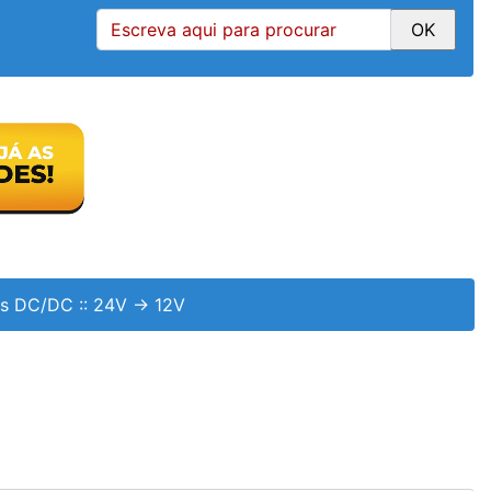
es DC/DC
::
24V -> 12V