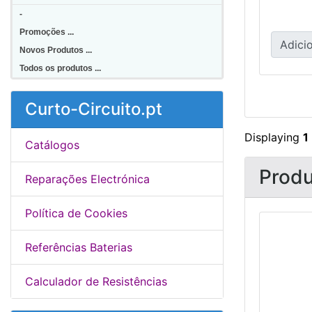
-
Promoções ...
Adicio
Novos Produtos ...
Todos os produtos ...
Curto-Circuito.pt
Displaying
1
Catálogos
Produ
Reparações Electrónica
Política de Cookies
Referências Baterias
Calculador de Resistências