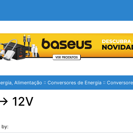
ergia, Alimentação
::
Conversores de Energia
::
Conversor
-> 12V
s by: