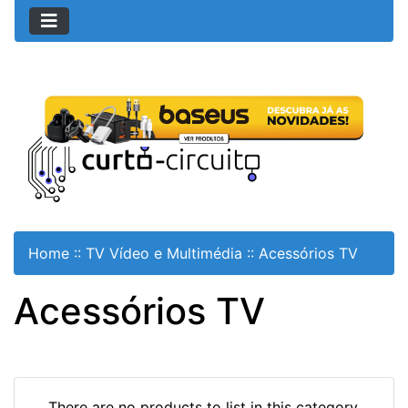
Home
::
TV Vídeo e Multimédia
::
Acessórios TV
Acessórios TV
There are no products to list in this category.