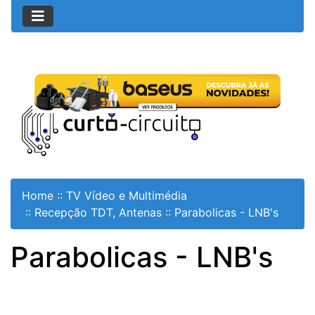
Home
::
TV Vídeo e Multimédia
::
Recepção TDT, Antenas
::
Parabolicas - LNB's
Parabolicas - LNB's