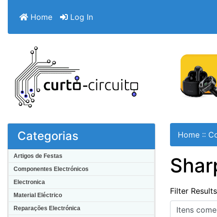
Home
Log In
Categorias
Home
::
C
Artigos de Festas
Shar
Componentes Electrónicos
Electronica
Filter Result
Material Eléctrico
Itens começa
Reparações Electrónica