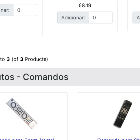
€8.19
nar:
Adicionar:
A
to
3
(of
3
Products)
utos - Comandos