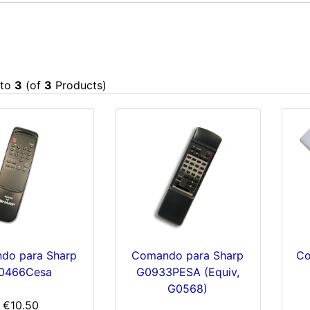
to
3
(of
3
Products)
do para Sharp
Comando para Sharp
Co
0466Cesa
G0933PESA (Equiv,
G0568)
€10.50