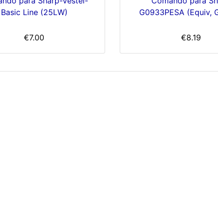
ndo para Sharp-Vestel-
Comando para Sh
Basic Line (25LW)
G0933PESA (Equiv, 
€7.00
€8.19