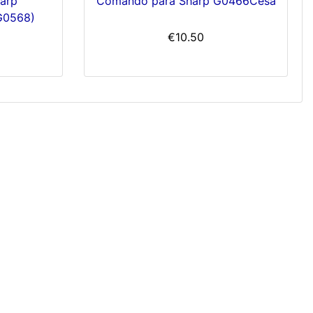
arp
Comando para Sharp G0466Cesa
G0568)
€10.50