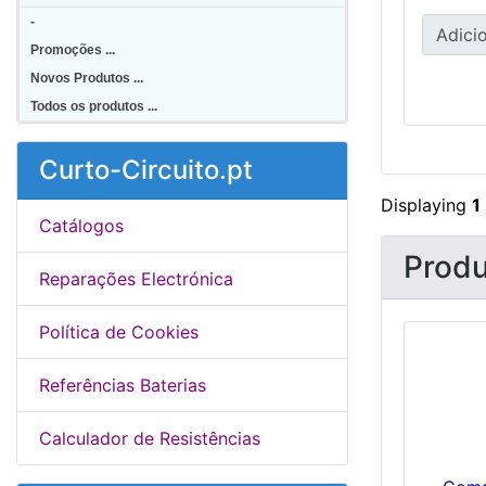
-
Adicio
Promoções ...
Novos Produtos ...
Todos os produtos ...
Curto-Circuito.pt
Displaying
1
Catálogos
Prod
Reparações Electrónica
Política de Cookies
Referências Baterias
Calculador de Resistências