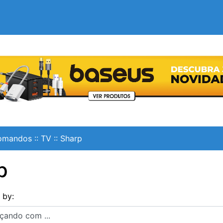
omandos
::
TV
::
Sharp
p
s by:
ndo com ...