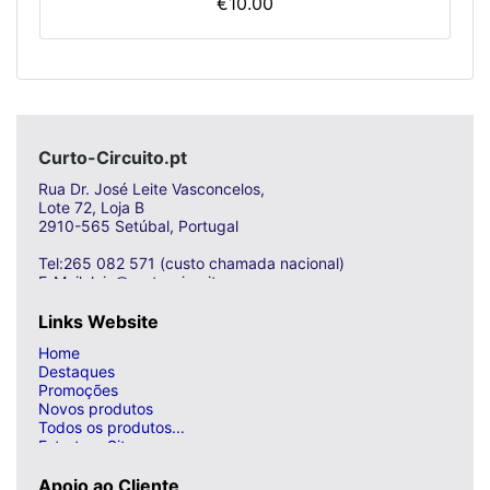
€10.00
Curto-Circuito.pt
Rua Dr. José Leite Vasconcelos,
Lote 72, Loja B
2910-565 Setúbal, Portugal
Tel:265 082 571 (custo chamada nacional)
E-Mail: loja@curto-circuito.com
Links Website
Home
Destaques
Promoções
Novos produtos
Todos os produtos...
Estrutura Site
Apoio ao Cliente