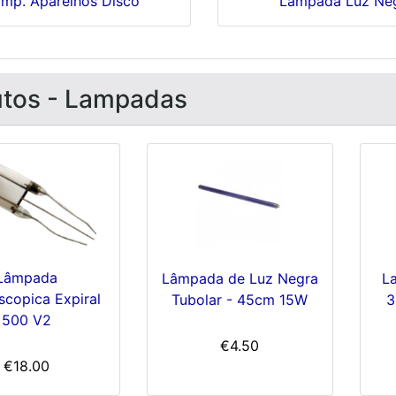
mp. Aparelhos Disco
Lâmpada Luz Ne
tos - Lampadas
Lâmpada
Lâmpada de Luz Negra
L
scopica Expiral
Tubolar - 45cm 15W
3
500 V2
€4.50
€18.00