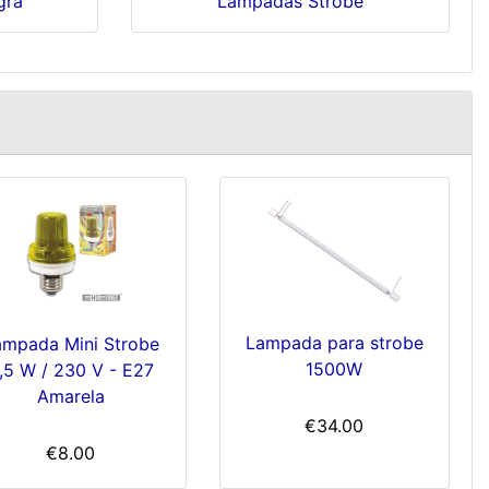
gra
Lampadas Strobe
Lampada para strobe
ampada Mini Strobe
1500W
,5 W / 230 V - E27
Amarela
€34.00
€8.00