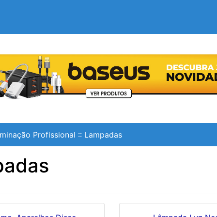
uminação Profissional
::
Lampadas
padas