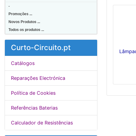
-
Promoções ...
Novos Produtos ...
Todos os produtos ...
Curto-Circuito.pt
Lâmpad
Catálogos
Reparações Electrónica
Política de Cookies
Referências Baterias
Calculador de Resistências