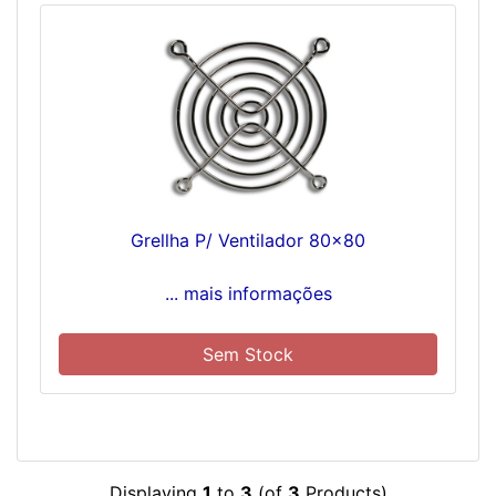
Grellha P/ Ventilador 80x80
... mais informações
Sem Stock
Displaying
1
to
3
(of
3
Products)