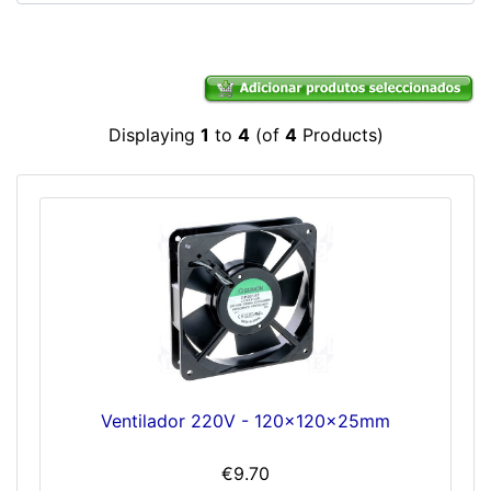
Displaying
1
to
4
(of
4
Products)
Ventilador 220V - 120x120x25mm
€9.70