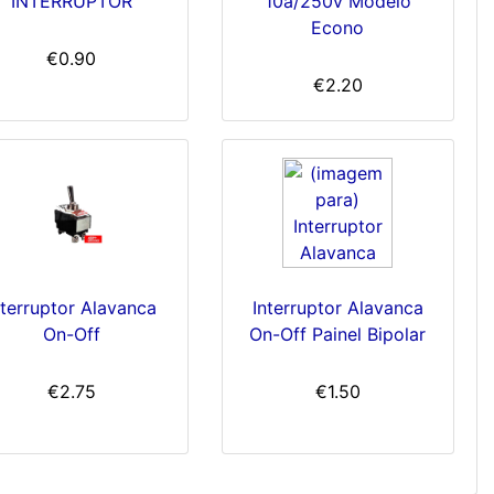
INTERRUPTOR
10a/250v Modelo
Econo
€0.90
€2.20
nterruptor Alavanca
Interruptor Alavanca
On-Off
On-Off Painel Bipolar
€2.75
€1.50