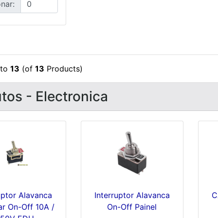
nar:
to
13
(of
13
Products)
tos - Electronica
uptor Alavanca
Interruptor Alavanca
C
ar On-Off 10A /
On-Off Painel