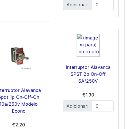
Adicionar:
Interruptor Alavanca
SPST 2p On-Off
6A/250V
nterruptor Alavanca
€1.90
Spdt 1p On-Off-On
10a/250v Modelo
Adicionar:
Econo
€2.20