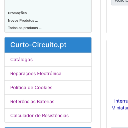
-
Promoções ...
Novos Produtos ...
Todos os produtos ...
Curto-Circuito.pt
Catálogos
Reparações Electrónica
Política de Cookies
Interr
Referências Baterias
Miniatu
Calculador de Resistências