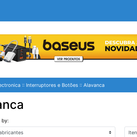
ectronica
::
Interruptores e Botões
::
Alavanca
anca
s by:
Itens