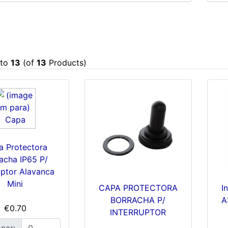
to
13
(of
13
Products)
a Protectora
acha IP65 P/
uptor Alavanca
Mini
CAPA PROTECTORA
I
BORRACHA P/
A
€0.70
INTERRUPTOR
nar: