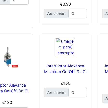
€0.90
Adicionar:
A
Interruptor Alavanca
I
Miniatura On-Off-On Ci
M
€1.50
uptor Alavanca
ra On-Off-On Ci
Adicionar:
A
€1.20