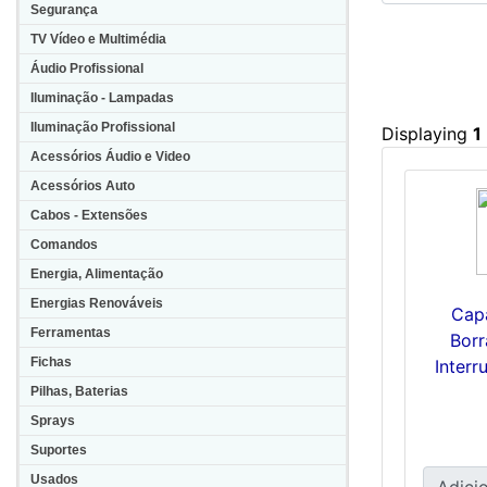
Segurança
TV Vídeo e Multimédia
Áudio Profissional
Iluminação - Lampadas
Iluminação Profissional
Displaying
1
Acessórios Áudio e Video
Acessórios Auto
Cabos - Extensões
Comandos
Energia, Alimentação
Energias Renováveis
Cap
Ferramentas
Borr
Fichas
Interr
Pilhas, Baterias
Sprays
Suportes
Usados
Adicio