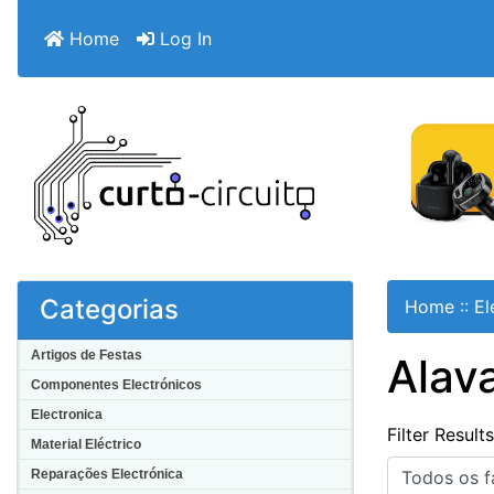
Home
Log In
Categorias
Home
::
El
Artigos de Festas
Alav
Componentes Electrónicos
Electronica
Filter Result
Material Eléctrico
Reparações Electrónica