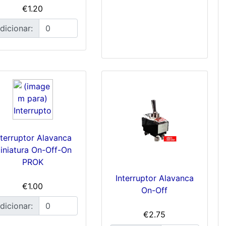
€1.20
dicionar:
nterruptor Alavanca
iniatura On-Off-On
PROK
Interruptor Alavanca
€1.00
On-Off
dicionar:
€2.75