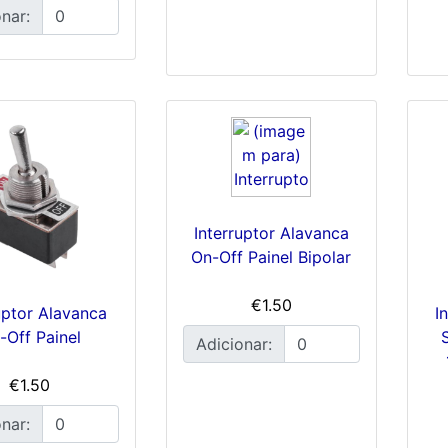
nar:
Interruptor Alavanca
On-Off Painel Bipolar
€1.50
uptor Alavanca
I
-Off Painel
Adicionar:
€1.50
nar: