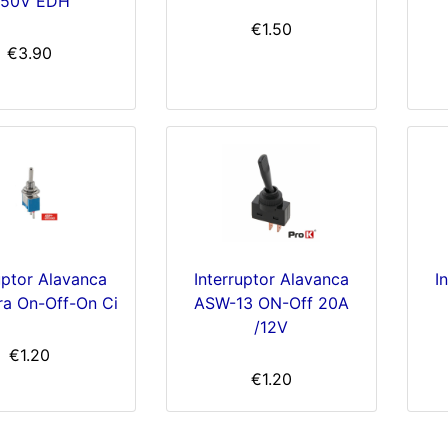
50V EDH
€1.50
€3.90
uptor Alavanca
Interruptor Alavanca
I
ra On-Off-On Ci
ASW-13 ON-Off 20A
/12V
€1.20
€1.20