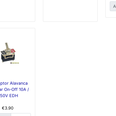
A
uptor Alavanca
ar On-Off 10A /
50V EDH
€3.90