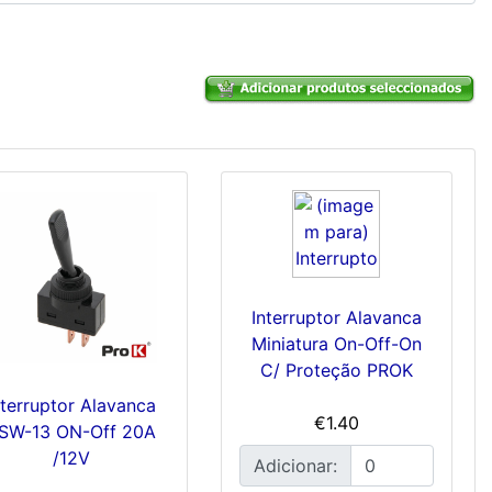
Interruptor Alavanca
Miniatura On-Off-On
C/ Proteção PROK
nterruptor Alavanca
€1.40
SW-13 ON-Off 20A
/12V
Adicionar: