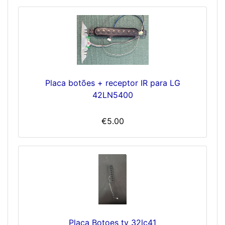
Placa botões + receptor IR para LG
42LN5400
€5.00
Placa Botoes tv 32lc41