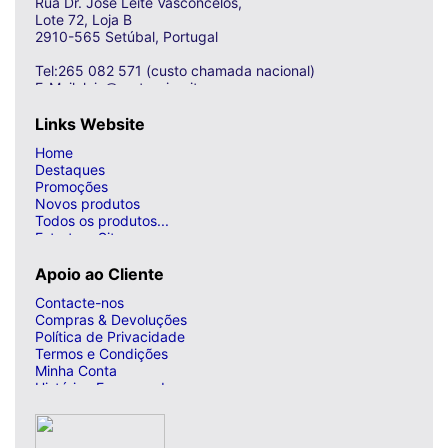
Rua Dr. José Leite Vasconcelos,
Lote 72, Loja B
2910-565 Setúbal, Portugal
Tel:265 082 571 (custo chamada nacional)
E-Mail: loja@curto-circuito.com
Links Website
Home
Destaques
Promoções
Novos produtos
Todos os produtos...
Estrutura Site
Apoio ao Cliente
Contacte-nos
Compras & Devoluções
Política de Privacidade
Termos e Condições
Minha Conta
Histórico Encomendas