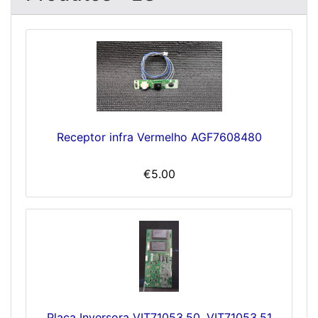
Receptor infra Vermelho AGF7608480
€5.00
Placa Inversora VIT71053.50, VIT71053.51