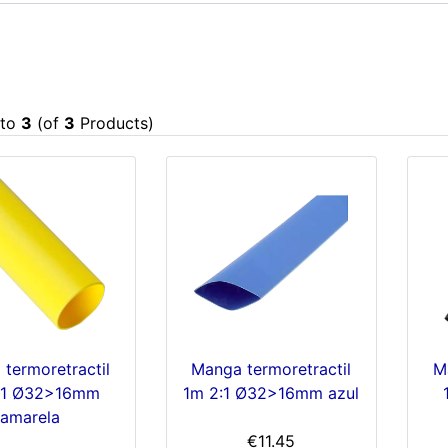
to
3
(of
3
Products)
termoretractil
Manga termoretractil
M
:1 Ø32>16mm
1m 2:1 Ø32>16mm azul
amarela
€11.45