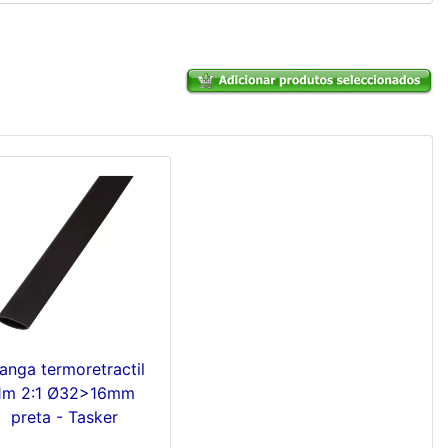
anga termoretractil
1m 2:1 Ø32>16mm
preta - Tasker