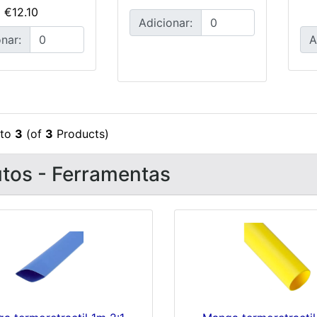
€12.10
Adicionar:
nar:
A
to
3
(of
3
Products)
tos - Ferramentas