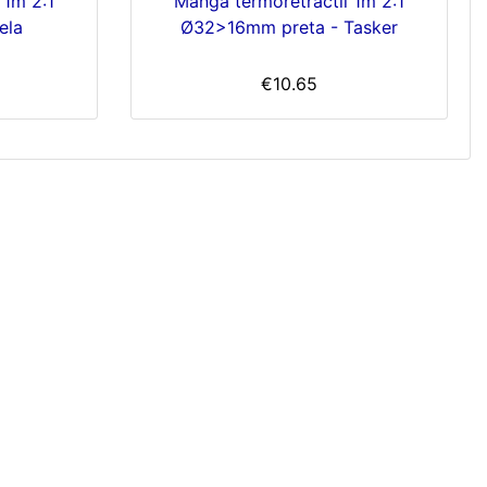
 1m 2:1
Manga termoretractil 1m 2:1
ela
Ø32>16mm preta - Tasker
€10.65