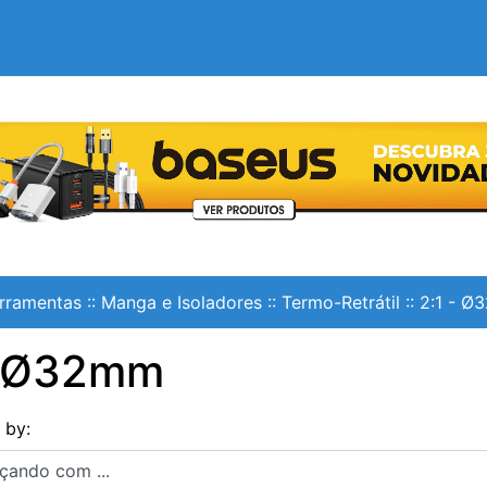
rramentas
::
Manga e Isoladores
::
Termo-Retrátil
::
2:1 - 
- Ø32mm
s by:
ndo com ...