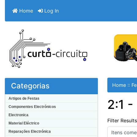
Home
Log In
Categorias
Home
::
Fe
Artigos de Festas
2:1 
Componentes Electrónicos
Electronica
Filter Result
Material Eléctrico
Itens começa
Reparações Electrónica