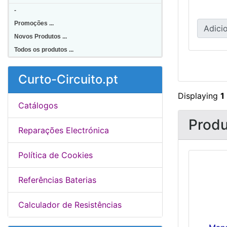
-
Promoções ...
Adicio
Novos Produtos ...
Todos os produtos ...
Curto-Circuito.pt
Displaying
1
Catálogos
Produ
Reparações Electrónica
Política de Cookies
Referências Baterias
Calculador de Resistências