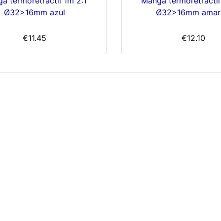
a termoretractil 1m 2:1
Manga termoretractil
Ø32>16mm azul
Ø32>16mm amar
€11.45
€12.10