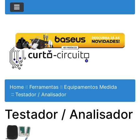
Home
::
Ferramentas
::
Equipamentos Medida
::
Testador / Analisador
Testador / Analisador