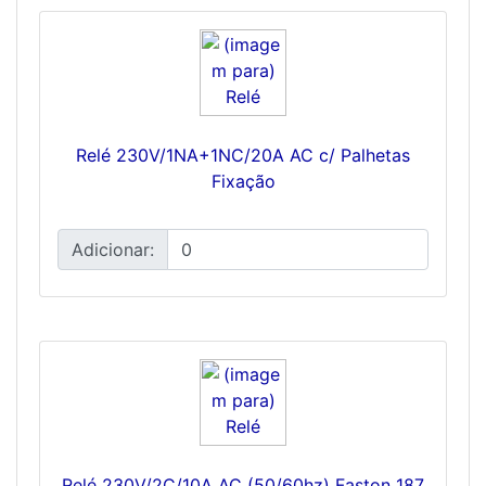
Relé 230V/1NA+1NC/20A AC c/ Palhetas
Fixação
Adicionar:
Relé 230V/2C/10A AC (50/60hz) Faston 187