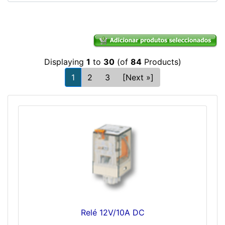
Displaying
1
to
30
(of
84
Products)
1
2
3
[Next »]
Relé 12V/10A DC