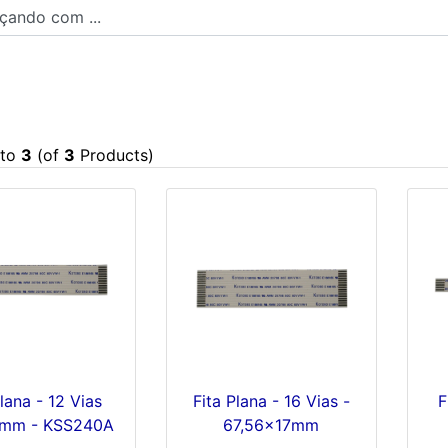
ndo com ...
to
3
(of
3
Products)
Plana - 12 Vias
Fita Plana - 16 Vias -
F
3mm - KSS240A
67,56x17mm