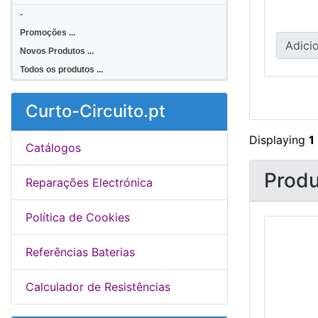
-
Promoções ...
Adicio
Novos Produtos ...
Todos os produtos ...
Curto-Circuito.pt
Displaying
1
Catálogos
Produ
Reparações Electrónica
Política de Cookies
Referências Baterias
Calculador de Resistências