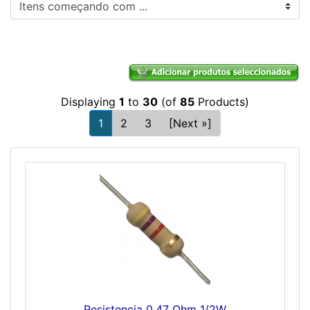
Itens começando com ...
Displaying
1
to
30
(of
85
Products)
1
2
3
[Next »]
Resistencia 0,47 Ohm 1/2W