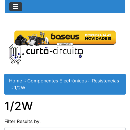
Home
::
Componentes Electrónicos
::
Resistencias
::
1/2W
1/2W
Filter Results by: