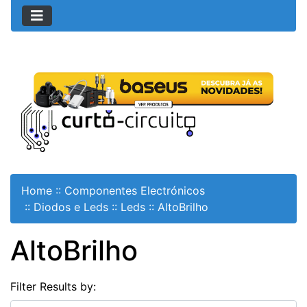
Home
::
Componentes Electrónicos
::
Diodos e Leds
::
Leds
::
AltoBrilho
AltoBrilho
Filter Results by: