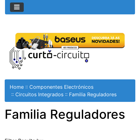
Home
::
Componentes Electrónicos
::
Circuitos Integrados
::
Familia Reguladores
Familia Reguladores