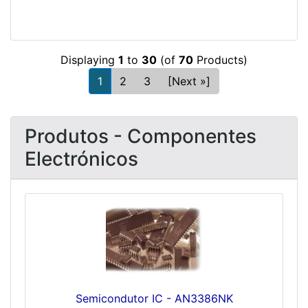
Displaying
1
to
30
(of
70
Products)
1
2
3
[Next »]
Produtos - Componentes
Electrónicos
Semicondutor IC - AN3386NK