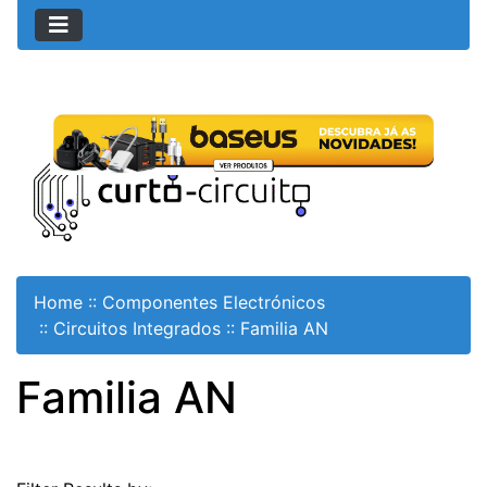
Home
::
Componentes Electrónicos
::
Circuitos Integrados
::
Familia AN
Familia AN