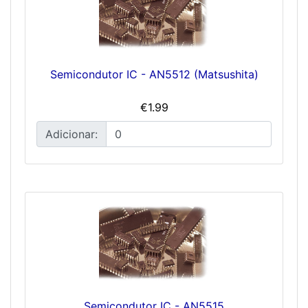
Semicondutor IC - AN5512 (Matsushita)
€1.99
Adicionar:
Semicondutor IC - AN5515