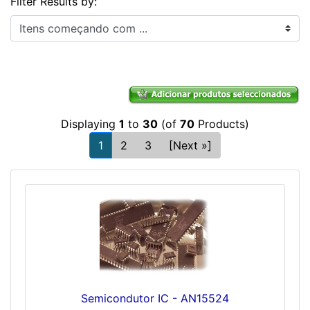
Filter Results by:
Itens começando com ...
Displaying
1
to
30
(of
70
Products)
1
2
3
[Next »]
Semicondutor IC - AN15524