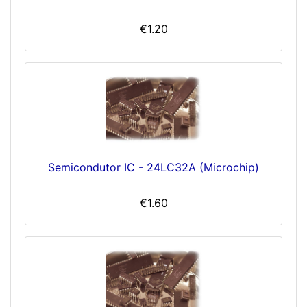
€1.20
Semicondutor IC - 24LC32A (Microchip)
€1.60