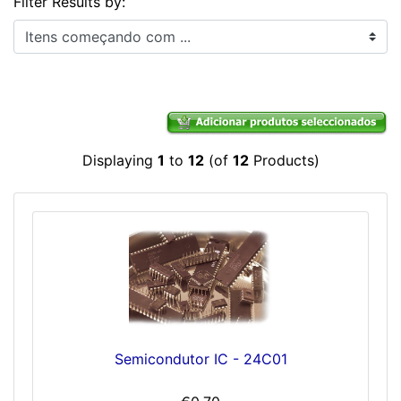
Filter Results by:
Itens começando com ...
Displaying
1
to
12
(of
12
Products)
Semicondutor IC - 24C01