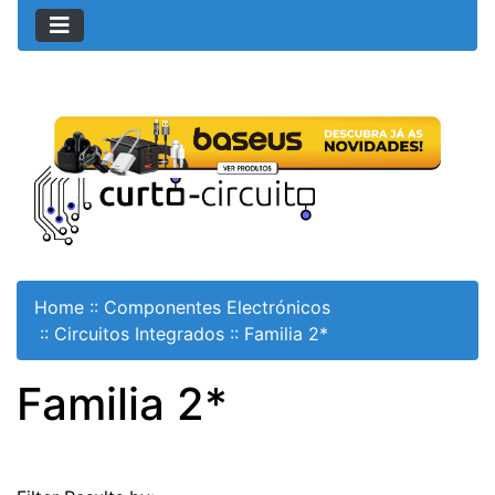
Home
::
Componentes Electrónicos
::
Circuitos Integrados
::
Familia 2*
Familia 2*