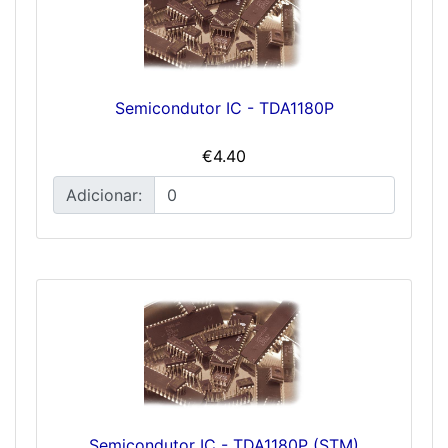
Semicondutor IC - TDA1180P
€4.40
Adicionar:
Semicondutor IC - TDA1180P (STM)