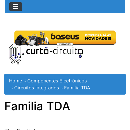
Home
::
Componentes Electrónicos
::
Circuitos Integrados
::
Familia TDA
Familia TDA