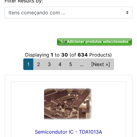
Filter Results by:
Itens começando com ...
Displaying
1
to
30
(of
634
Products)
1
2
3
4
5
...
[Next »]
Semicondutor IC - TDA1013A