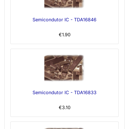
Semicondutor IC - TDA16846
€1.90
Semicondutor IC - TDA16833
€3.10