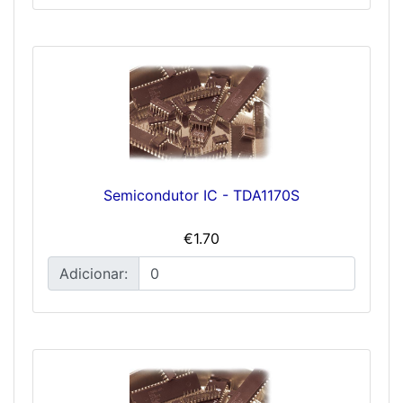
Semicondutor IC - TDA1170S
€1.70
Adicionar: