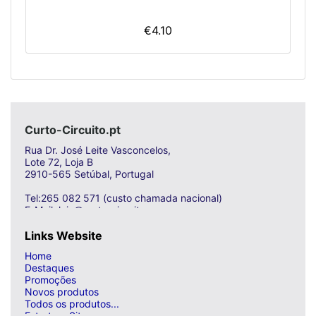
€4.10
Curto-Circuito.pt
Rua Dr. José Leite Vasconcelos,
Lote 72, Loja B
2910-565 Setúbal, Portugal
Tel:265 082 571 (custo chamada nacional)
E-Mail: loja@curto-circuito.com
Links Website
Home
Destaques
Promoções
Novos produtos
Todos os produtos...
Estrutura Site