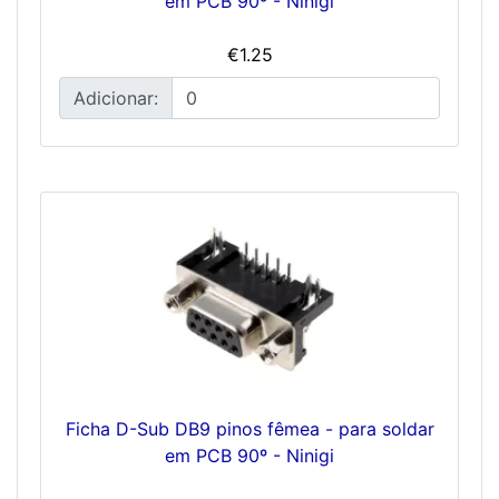
em PCB 90º - Ninigi
€1.25
Adicionar:
Ficha D-Sub DB9 pinos fêmea - para soldar
em PCB 90º - Ninigi