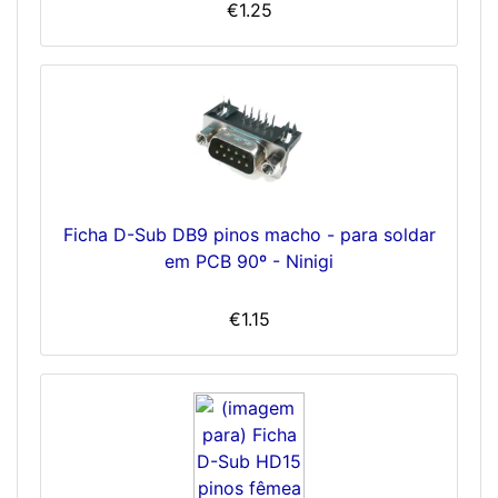
€1.25
Ficha D-Sub DB9 pinos macho - para soldar
em PCB 90º - Ninigi
€1.15