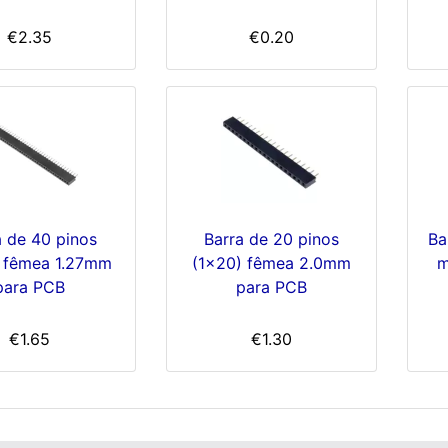
€2.35
€0.20
a de 40 pinos
Barra de 20 pinos
Ba
 fêmea 1.27mm
(1x20) fêmea 2.0mm
m
para PCB
para PCB
€1.65
€1.30