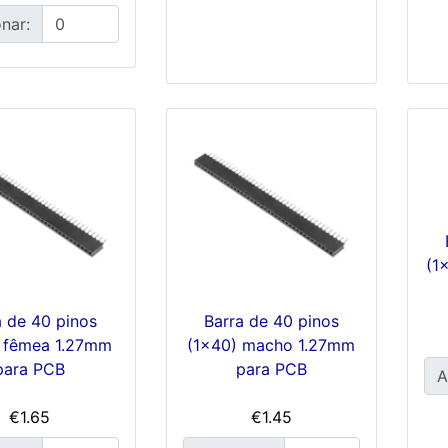
nar:
(1
a de 40 pinos
Barra de 40 pinos
 fêmea 1.27mm
(1x40) macho 1.27mm
para PCB
para PCB
A
€1.65
€1.45