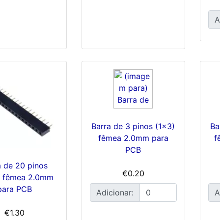
A
Barra de 3 pinos (1x3)
Ba
fêmea 2.0mm para
f
PCB
a de 20 pinos
€0.20
) fêmea 2.0mm
para PCB
Adicionar:
A
€1.30