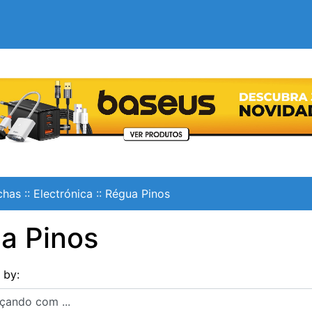
chas
::
Electrónica
::
Régua Pinos
a Pinos
s by:
ndo com ...