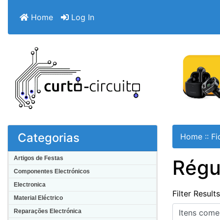
Home
Log In
Categorias
Home
::
Fi
Artigos de Festas
Régu
Componentes Electrónicos
Electronica
Filter Result
Material Eléctrico
Itens começa
Reparações Electrónica