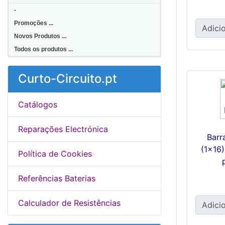
-
Promoções ...
Adicio
Novos Produtos ...
Todos os produtos ...
Curto-Circuito.pt
Catálogos
Reparações Electrónica
Barr
(1x16
Política de Cookies
Referências Baterias
Calculador de Resistências
Adicio