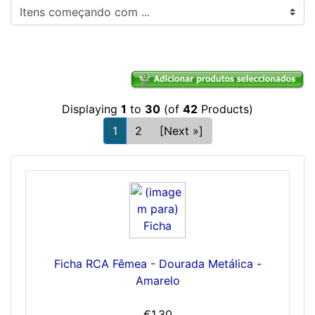
Itens começando com ...
Displaying
1
to
30
(of
42
Products)
1
2
[Next »]
Ficha RCA Fêmea - Dourada Metálica -
Amarelo
€1.30