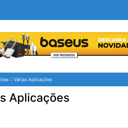
chas
::
Várias Aplicações
as Aplicações