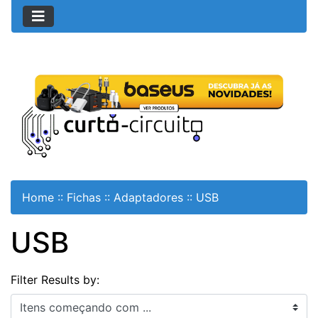
Home
::
Fichas
::
Adaptadores
::
USB
USB
Filter Results by:
Itens começando com ...