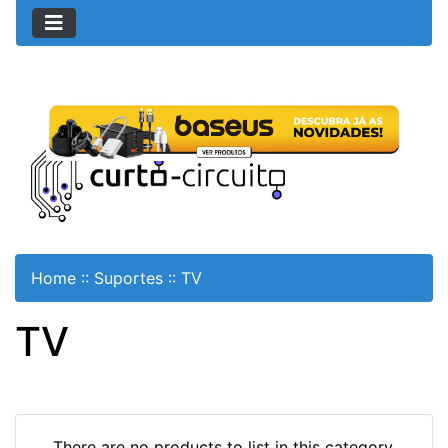
Home
::
Suportes
::
TV
TV
There are no products to list in this category.