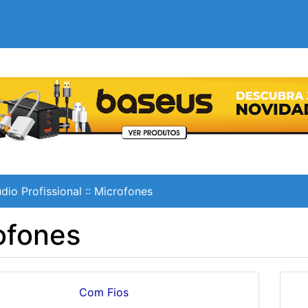
dio Profissional
::
Microfones
ofones
Com Fios