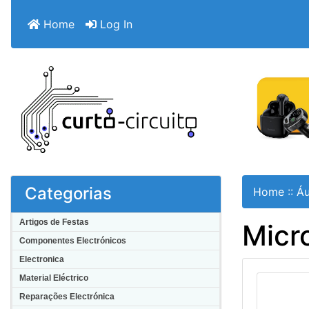
Home
Log In
Categorias
Home
::
Áu
Artigos de Festas
Micr
Componentes Electrónicos
Electronica
Material Eléctrico
Reparações Electrónica