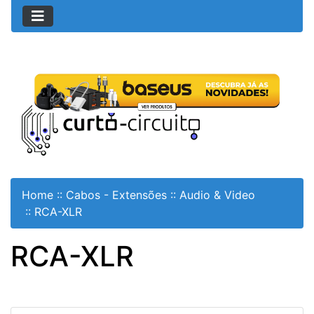
Home
::
Cabos - Extensões
::
Audio & Video
::
RCA-XLR
RCA-XLR