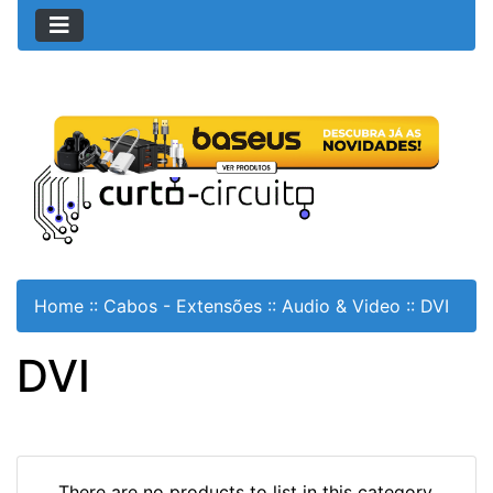
Home
::
Cabos - Extensões
::
Audio & Video
::
DVI
DVI
There are no products to list in this category.