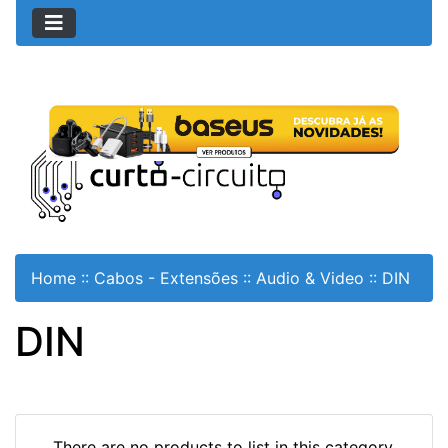
Home
::
Cabos - Extensões
::
Audio & Video
::
DIN
DIN
There are no products to list in this category.