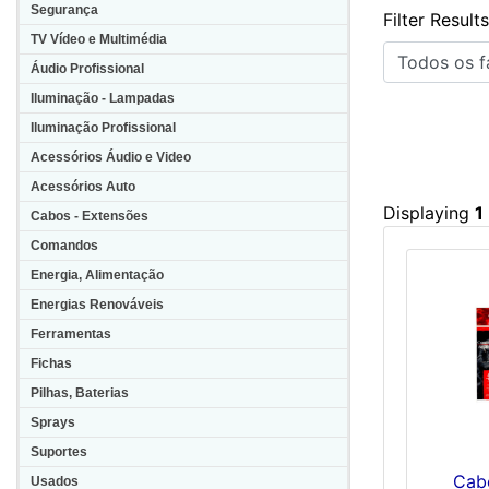
Segurança
Filter Result
TV Vídeo e Multimédia
Áudio Profissional
Iluminação - Lampadas
Iluminação Profissional
Acessórios Áudio e Video
Acessórios Auto
Displaying
1
Cabos - Extensões
Comandos
Energia, Alimentação
Energias Renováveis
Ferramentas
Fichas
Pilhas, Baterias
Sprays
Suportes
Cab
Usados