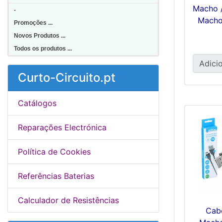
Macho 
-
Macho
Promoções ...
Novos Produtos ...
Todos os produtos ...
Adicio
Curto-Circuito.pt
Catálogos
Reparações Electrónica
Política de Cookies
Referências Baterias
Calculador de Resistências
Cab