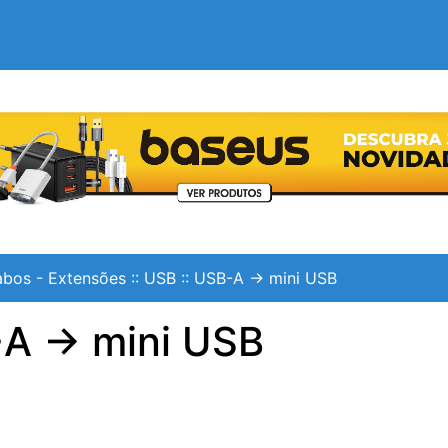
bos - Extensões
::
USB
::
USB-A -> mini USB
A -> mini USB