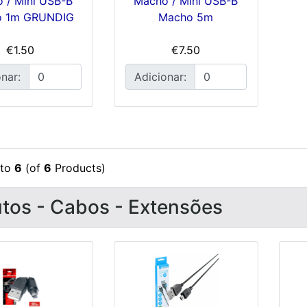
 / Mini USB-B
Macho / Mini USB-B
o 1m GRUNDIG
Macho 5m
€1.50
€7.50
nar:
Adicionar:
to
6
(of
6
Products)
tos - Cabos - Extensões