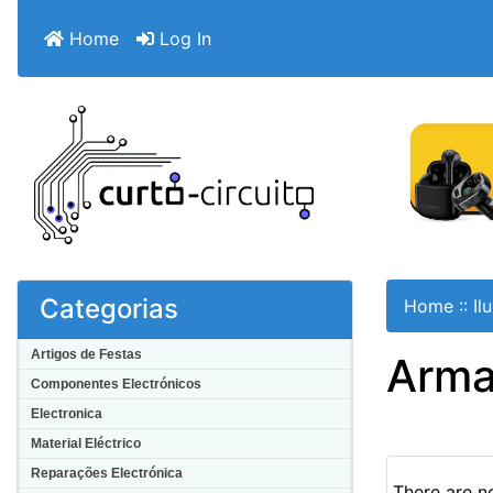
Home
Log In
Categorias
Home
::
Il
Artigos de Festas
Arma
Componentes Electrónicos
Electronica
Material Eléctrico
Reparações Electrónica
There are no