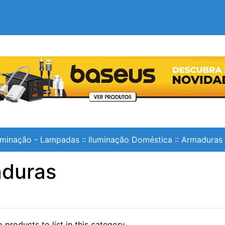
uminação - Lampadas
::
Iluminação Doméstica
::
Armaduras
duras
 products to list in this category.