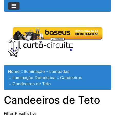
Home
::
Iluminação - Lampadas
::
Iluminação Doméstica
::
Candeeiros
::
Candeeiros de Teto
Candeeiros de Teto
Filter Results by: