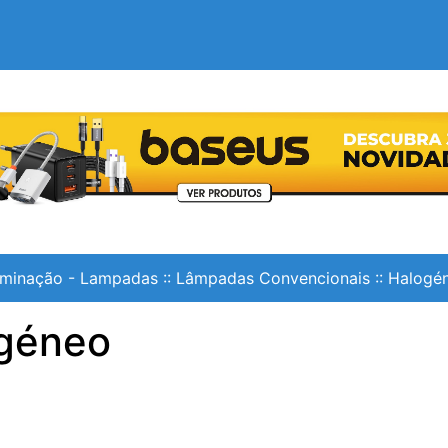
uminação - Lampadas
::
Lâmpadas Convencionais
::
Halogé
géneo