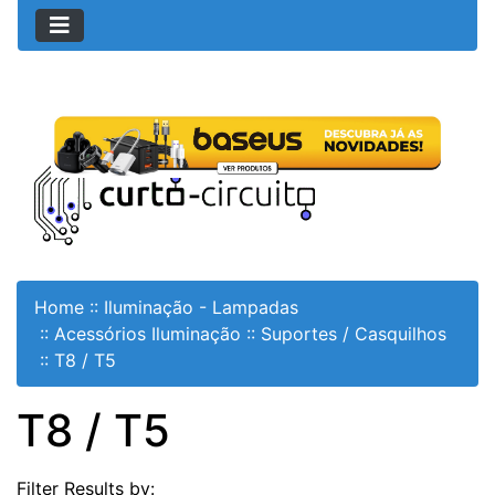
Home
::
Iluminação - Lampadas
::
Acessórios Iluminação
::
Suportes / Casquilhos
::
T8 / T5
T8 / T5
Filter Results by: