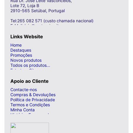
Rua Dr. José Leite Vasconcelos,
Lote 72, Loja B
2910-565 Setúbal, Portugal
Tel:265 082 571 (custo chamada nacional)
E-Mail: loja@curto-circuito.com
Links Website
Home
Destaques
Promoções
Novos produtos
Todos os produtos...
Estrutura Site
Apoio ao Cliente
Contacte-nos
Compras & Devoluções
Política de Privacidade
Termos e Condições
Minha Conta
Histórico Encomendas