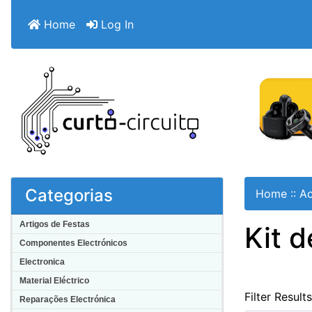
Home
Log In
Categorias
Home
::
Ac
Artigos de Festas
Kit 
Componentes Electrónicos
Electronica
Material Eléctrico
Filter Result
Reparações Electrónica