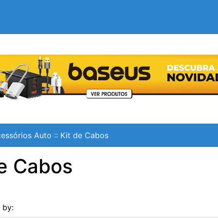
essórios Auto
::
Kit de Cabos
de Cabos
s by: