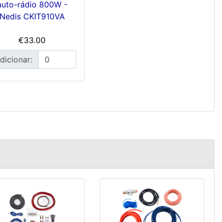
auto-rádio 800W -
Nedis CKIT910VA
€33.00
dicionar: