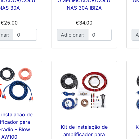
FICADOR/COLU
AMPLIFICADOR/COLU
A
NAS 30A
NAS 30A IBIZA
€25.00
€34.00
nar:
Adicionar:
A
 instalação de
ificador para
Kit de instalação de
K
-rádio - Blow
amplificador para
AW100