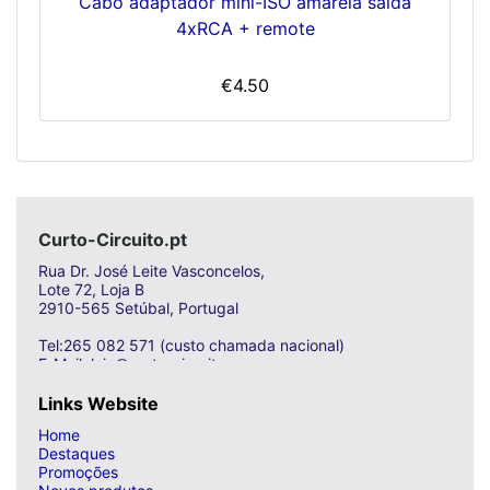
Cabo adaptador mini-ISO amarela saída
4xRCA + remote
€4.50
Curto-Circuito.pt
Rua Dr. José Leite Vasconcelos,
Lote 72, Loja B
2910-565 Setúbal, Portugal
Tel:265 082 571 (custo chamada nacional)
E-Mail: loja@curto-circuito.com
Links Website
Home
Destaques
Promoções