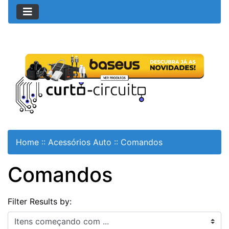
Home
::
Acessórios Auto
::
Comandos
Comandos
Filter Results by:
Itens começando com ...